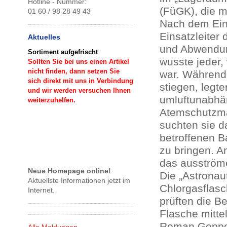
Hotline - Nummer:
(FüGK), die mi
01 60 / 98 28 49 43
Nach dem Eint
Einsatzleiter
Aktuelles
und Abwendun
Sortiment aufgefrischt
wusste jeder
Sollten Sie bei uns einen Artikel
nicht finden, dann setzen Sie
war. Während
sich direkt mit uns in Verbindung
stiegen, legt
und wir werden versuchen Ihnen
umluftunabhä
weiterzuhelfen.
Atemschutzma
suchten sie d
betroffenen 
zu bringen. A
das ausström
Neue Homepage online!
Die „Astronau
Aktuellste Informationen jetzt im
Chlorgasflas
Internet.
prüften die B
Flasche mitte
Roman Geppert