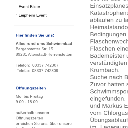
Einsatzplanes
Event Bilder
Katastrophens
Leipheim Event
ablaufen zu l
Heimatstando
Bedingungen a
Hier finden Sie uns:
Flaschenwechs
Alles rund ums Schwimmbad
Flaschen ein
Bergenstetter Str. 15
89281 Altenstadt-Herrenstetten
Bademeister u
verständigten 
Telefon: 08337 742307
Krumbach.
Telefax: 08337 742309
Suche nach 
Zuvor hatten 
Öffnungszeiten
Schwimmsport
Mo. bis Freitag
eingefunden. 
9.00 - 18.00
und Markus E
vom Chlorgas
außerhalb unserer
Öffnungszeiten
Übungsablauf 
erreichen Sie uns, über unsere
im „Lageraum