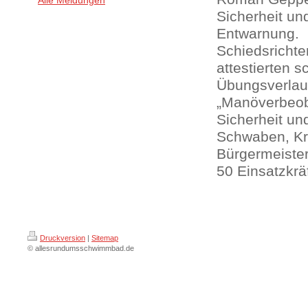
Alle Meldungen
Sicherheit un
Entwarnung.
Schiedsrichte
attestierten s
Übungsverlauf
„Manöverbeoba
Sicherheit un
Schwaben, Kr
Bürgermeister
50 Einsatzkräf
Druckversion
|
Sitemap
© allesrundumsschwimmbad.de