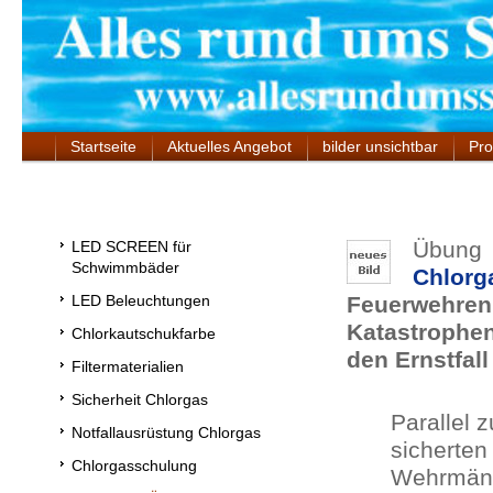
Startseite
Aktuelles Angebot
bilder unsichtbar
Pro
Übung
LED SCREEN für
Schwimmbäder
Chlorg
LED Beleuchtungen
Feuerwehren
Katastrophe
Chlorkautschukfarbe
den Ernstfall
Filtermaterialien
Sicherheit Chlorgas
Parallel 
Notfallausrüstung Chlorgas
sicherten
Chlorgasschulung
Wehrmänn