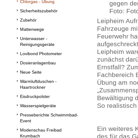
Chlorgas - Übung
gegen den
Foto: Fot
Sicherheitszubehör
Leipheim Auf
Zubehör
Fahrzeuge mi
Mattenwege
Feuerwehr ha
Unterwasser -
aufgeschreck
Reinigungsgeräte
Leipheim war
Lovibond Photometer
zunächst darü
Dosieranlagenbau
Ernstfall? Zu
Neue Seite
Fachbereich B
Warmluftduschen -
Übung am noc
Haartrockner
„Zusammenspi
Eisdruckpolster
Bewältigung 
So realistisch
Wasserspielgeräte
Presseberichte Schwimmbad-
Event
Ein weiteres 
Modenschau Freibad
des für das G
Krumbach